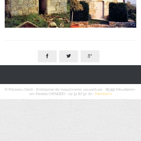



© Prézeau (Sarl) - Entreprise de maçonnerie, couverture - 85390 Mouilleron-
en-Pareds (VENDEE) - 02 51 87 52 70 -
Mentions