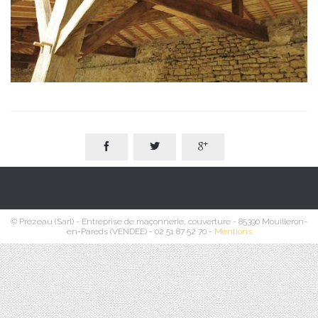



© Prézeau (Sarl) - Entreprise de maçonnerie, couverture - 85390 Mouilleron-
en-Pareds (VENDEE) - 02 51 87 52 70 -
Mentions